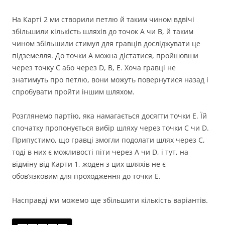
На Карті 2 ми створили петлю й таким чином вдвічі
збільшили кількість шляхів до точок A чи B, й таким
чином збільшили стимул для гравців досліджувати це
підземелля. До точки A можна дістатися, пройшовши
через точку C або через D, B, E. Хоча гравці не
знатимуть про петлю, вони можуть повернутися назад і
спробувати пройти іншим шляхом.
Розглянемо партію, яка намагається досягти точки E. Їй
спочатку пропонується вибір шляху через точки C чи D.
Припустимо, що гравці змогли подолати шлях через C,
тоді в них є можливості піти через A чи D, і тут, на
відміну від Карти 1, жоден з цих шляхів не є
обовʼязковим для проходження до точки E.
Насправді ми можемо ще збільшити кількість варіантів.