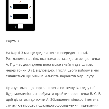
Карта 3
На Карті 3 ми ще додали петлю всередині петлі.
Розглянемо партію, яка намагається дістатися до точки
A. Під час досліджень вона може знайти два шляхи,
через точки D і E відповідно. І після цього вибору в неї
зʼявляється ще більша кількість варіантів маршруту.
Припустимо, що партія перетинає точку D, тоді у неї
буде можливість спробувати пройти через точки B, C, E,
щоб дістатися до точки A. Збільшення кількості петель
стимулює процес подальшого дослідження підземелля.