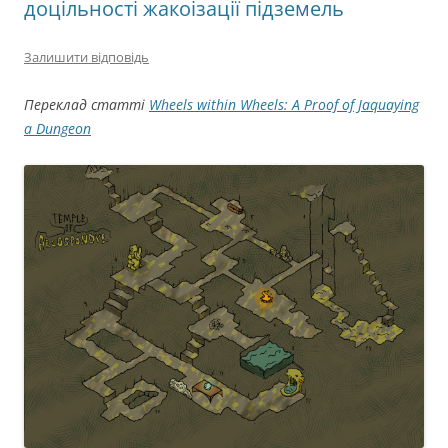
доцільності жакоізації підземель
Залишити відповідь
Переклад статті
Wheels within Wheels: A Proof of Jaquaying
a Dungeon