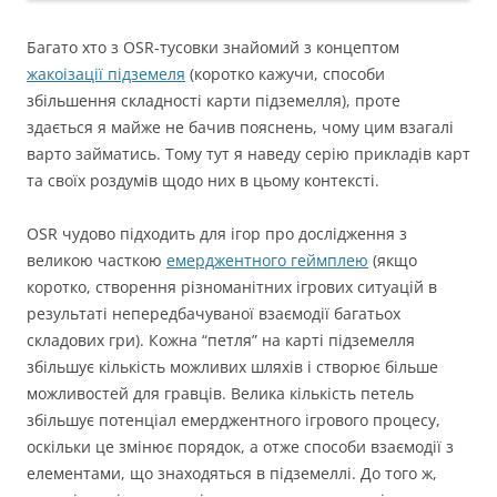
Багато хто з OSR-тусовки знайомий з концептом
жакоізації підземеля
(коротко кажучи, способи
збільшення складності карти підземелля), проте
здається я майже не бачив пояснень, чому цим взагалі
варто займатись. Тому тут я наведу серію прикладів карт
та своїх роздумів щодо них в цьому контексті.
OSR чудово підходить для ігор про дослідження з
великою часткою
емерджентного геймплею
(якщо
коротко, створення різноманітних ігрових ситуацій в
результаті непередбачуваної взаємодії багатьох
складових гри). Кожна “петля” на карті підземелля
збільшує кількість можливих шляхів і створює більше
можливостей для гравців. Велика кількість петель
збільшує потенціал емерджентного ігрового процесу,
оскільки це змінює порядок, а отже способи взаємодії з
елементами, що знаходяться в підземеллі. До того ж,