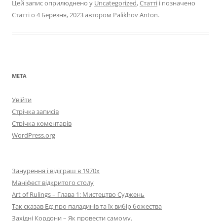
Цей запис оприлюднено у
Uncategorized
,
Статті
і позначено
Статті
о
4 Березня, 2023
автором
Palikhov Anton
.
МЕТА
Увійти
Стрічка записів
Стрічка коментарів
WordPress.org
Занурення і відіграш в 1970х
Маніфест відкритого столу
Art of Rulings – Глава 1: Мистецтво Суджень
Так сказав Ед: про паладинів та їх вибір божества
Західні Кордони – Як провести самому.