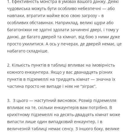
1. Ефективність монстра в умовах вашого данжу. Деякі
чудовиська можуть бути особливо небезпечні — або
навпаки, втратити майже всю свою загрозу – в
особливих обставинах. Наприклад, великі щури або
багатоніжки не здатні здолати зачинені двері, і тому у
данжі, де багато дверей та кімнат, від бою з ними дуже
просто ухилитися. А ось у печерах, де дверей немає, це
набагато складніше.
2. Кількість пунктів в таблиці впливає на імовірність
кожного енкаунтера. Якщо у вас дванадцять різних
пунктів в підземеллі на тридцять кімнат — значна їх
частина просто не випаде і ніяк не “зіграє”.
3. З цього — наступний висновок. Розмір підземелля
впливає на те, скільки енкаунтерів вам потрібно. В
крихітному підземеллі на десять-двадцять кімнат може
випасти лише один випадковий енкаунтер, і в
величезній таблиці немає сенсу. З іншого боку, велике