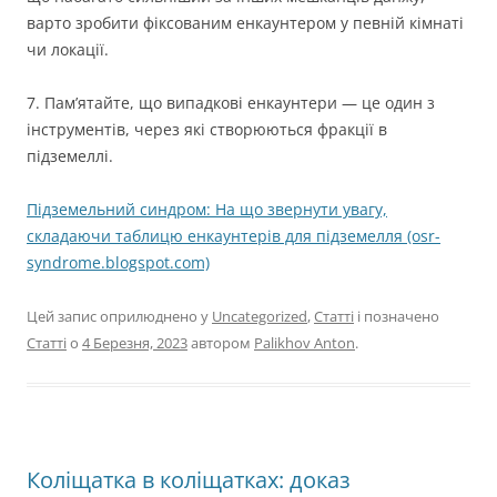
варто зробити фіксованим енкаунтером у певній кімнаті
чи локації.
7. Пам’ятайте, що випадкові енкаунтери — це один з
інструментів, через які створюються фракції в
підземеллі.
Підземельний синдром: На що звернути увагу,
складаючи таблицю енкаунтерів для підземелля (osr-
syndrome.blogspot.com)
Цей запис оприлюднено у
Uncategorized
,
Статті
і позначено
Статті
о
4 Березня, 2023
автором
Palikhov Anton
.
Коліщатка в коліщатках: доказ