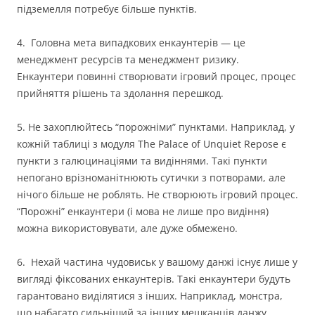
підземелля потребує більше пунктів.
4. Головна мета випадкових енкаунтерів — це
менеджмент ресурсів та менеджмент ризику.
Енкаунтери повинні створювати ігровий процес, процес
прийняття рішень та здолання перешкод.
5. Не захоплюйтесь “порожніми” пунктами. Наприклад, у
кожній таблиці з модуля The Palace of Unquiet Repose є
пункти з галюцинаціями та видіннями. Такі пункти
непогано врізноманітнюють сутички з потворами, але
нічого більше не роблять. Не створюють ігровий процес.
“Порожні” енкаунтери (і мова не лише про видіння)
можна використовувати, але дуже обмежено.
6. Нехай частина чудовиськ у вашому данжі існує лише у
вигляді фіксованих енкаунтерів. Такі енкаунтери будуть
гарантовано виділятися з інших. Наприклад, монстра,
що набагато сильніший за інших мешканців данжу,