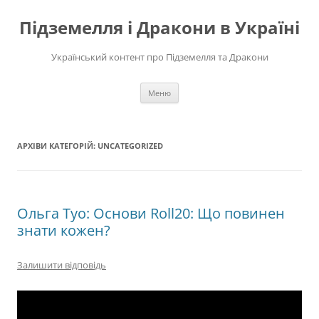
Перейти
до
Підземелля і Дракони в Україні
вмісту
Український контент про Підземелля та Дракони
Меню
АРХІВИ КАТЕГОРІЙ:
UNCATEGORIZED
Ольга Туо: Основи Roll20: Що повинен
знати кожен?
Залишити відповідь