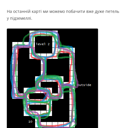
На останній карті ми можемо побачити вже дуже петель
у підземеллі.