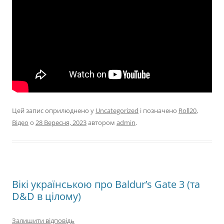
Цей запис оприлюднено у
Uncategorized
і позначено
Roll20
,
Відео
о
28 Вересня, 2023
автором
admin
.
Вікі українською про Baldur’s Gate 3 (та
D&D в цілому)
Залишити відповідь