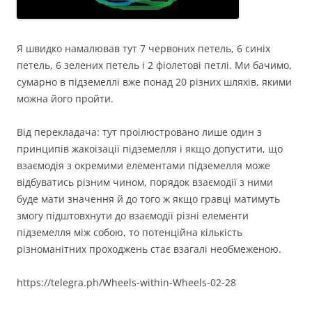
Я швидко намалював тут 7 червоних петель, 6 синіх
петель, 6 зелених петель і 2 фіолетові петлі. Ми бачимо,
сумарно в підземеллі вже понад 20 різних шляхів, якими
можна його пройти.
Від перекладача: тут проілюстровано лише один з
принципів жакоізації підземелля і якщо допустити, що
взаємодія з окремими елементами підземелля може
відбуватись різним чином, порядок взаємодії з ними
буде мати значення й до того ж якщо гравці матимуть
змогу підштовхнути до взаємодії різні елементи
підземелля між собою, то потенційна кількість
різноманітних проходжень стає взагалі необмеженою.
https://telegra.ph/Wheels-within-Wheels-02-28