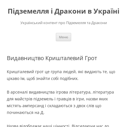
Перейти
до
Підземелля і Дракони в Україні
вмісту
Український контент про Підземелля та Дракони
Меню
Видавництво Кришталевий Грот
Кришталевий грот це група людей, які видають те, що
цікаво їм, щоб знайти собі подібних.
В арсеналі видавництва ігрова література, література
для майстрів підземель і гравців в ігри, назви яких
містять амперсанд і складаються з двох слів що
починаються на Д.
Назва відображає наші цінності. Відсилаючи нас до