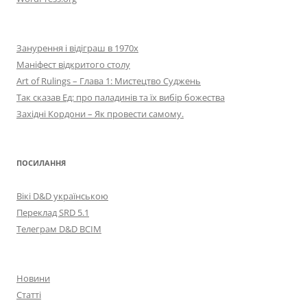
Занурення і відіграш в 1970х
Маніфест відкритого столу
Art of Rulings – Глава 1: Мистецтво Суджень
Так сказав Ед: про паладинів та їх вибір божества
Західні Кордони – Як провести самому.
ПОСИЛАННЯ
Вікі D&D українською
Переклад SRD 5.1
Телеграм D&D ВСІМ
Новини
Статті