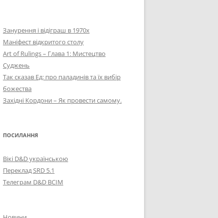
Занурення і відіграш в 1970х
Маніфест відкритого столу
Art of Rulings – Глава 1: Мистецтво
Суджень
Так сказав Ед: про паладинів та їх вибір
божества
Західні Кордони – Як провести самому.
ПОСИЛАННЯ
Вікі D&D українською
Переклад SRD 5.1
Телеграм D&D ВСІМ
Новини