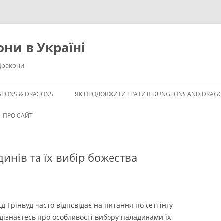
они в Україні
 Дракони
GEONS & DRAGONS
ЯК ПРОДОВЖИТИ ГРАТИ В DUNGEONS AND DRAG
ДЛЯ
ПРО САЙТ
PRIVACY POLICY
динів та їх вибір божества
Ед Грінвуд часто відповідає на питання по сеттінгу
и дізнаєтесь про особливості вибору паладинами їх