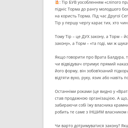
: Тір БУВ уособленням «сліпого пра
підніс Торма до рангу молодшого бож
на користь Торма. Під час Другої Се
Тір у першу чергу карає тих, хто чи
Тому Тір – це ДУХ закону, а Торм – й
закону», а Торм – «та годі, ми ж шук
Якщо говорити про Врата Балдура, т
чи відвідувач отримує прямий наказ
його форму, він зобов’язаний підко
відтяти вухо, руку, язик або навіть 
Останніми роками (це видно у «Врат
став продажною організацією. А що
забираючи собі їжу власника крамни
робить те саме з ІНШИМ власником 
Чи варто дотримуватися закону? Якщ