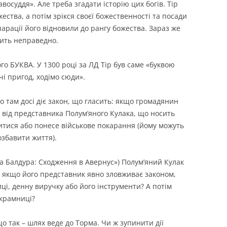
восуддя». Але треба згадати історію цих богів. Тір
ества, а потім зрікся своєї божественності та посади
парації його відновили до рангу божества. Зараз же
нить неправедно.
ого БУКВА. У 1300 році за ЛД Тір був саме «буквою
ачі пригод, ходімо сюди».
о там досі діє закон, що гласить: якщо громадянин
 від представника Полум’яного Кулака, що носить
ритися або понесе військове покарання (йому можуть
позбавити життя).
а Балдура: Сходження в Авернус») Полум’яний Кулак
, якщо його представник явно зловживає законом,
ці, денну виручку або його інструменти? А потім
крамниці?
о так – шлях веде до Торма. Чи ж зупинити дії