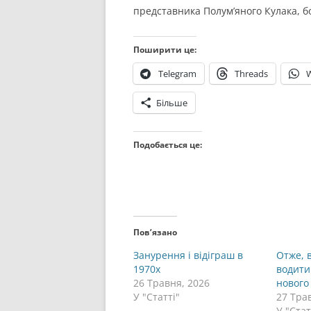
представника Полум’яного Кулака, бо
Поширити це:
Telegram
Threads
Більше
Подобається це:
Пов’язано
Занурення і відіграш в
Отже, 
1970х
водити
26 Травня, 2026
нового
У "Статті"
27 Тра
У "Стат