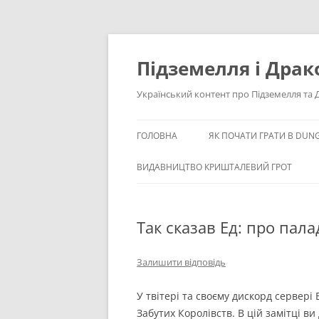
Перейти
до
вмісту
Підземелля і Драк
Український контент про Підземелля та
ГОЛОВНА
ЯК ПОЧАТИ ГРАТИ В DUN
НОВИНИ
СТВОРЕННЯ ПЕРСОНАЖА 
ВИДАВНИЦТВО КРИШТАЛЕВИЙ ГРОТ
DUNGEONS AND DRAGONS
СТАТТІ
СПІЛЬНОТИ І КЛУБ
Так сказав Ед: про пала
БРАМА БАЛДУРА
Залишити відповідь
У твітері та своєму дискорд сервері 
Забутих Королівств. В цій замітці в