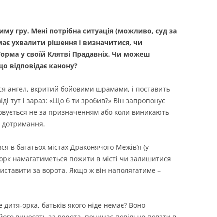
тиму гру. Мені потрібна ситуація (можливо, суд за
має ухвалити рішення і визначитися, чи
Торма у своїй Клятві Прадавніх. Чи можеш
що відповідає канону?
ься ангел, вкритий бойовими шрамами, і поставить
і тут і зараз: «Що б ти зробив?» Він запропонує
товується не за призначенням або коли виникають
о дотримання.
ся в багатьох містах Драконячого Межів’я (у
о орк намагатиметься пожити в місті чи залишитися
виставити за ворота. Якщо ж він наполягатиме –
е дитя-орка, батьків якого ніде немає? Воно
 його виносять за ворота, починає повільно повзти в