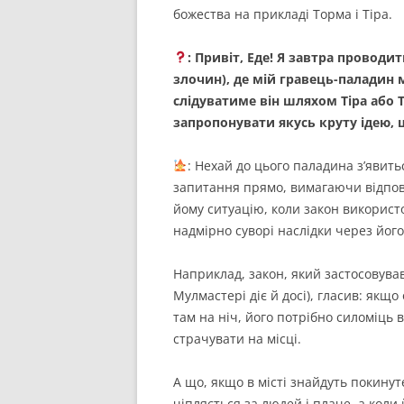
божества на прикладі Торма і Тіра.
: Привіт, Еде! Я завтра проводи
злочин), де мій гравець-паладин 
слідуватиме він шляхом Тіра або 
запропонувати якусь круту ідею, 
: Нехай до цього паладина з’явит
запитання прямо, вимагаючи відповід
йому ситуацію, коли закон викорис
надмірно суворі наслідки через йог
Наприклад, закон, який застосовував
Мулмастері діє й досі), гласив: якщ
там на ніч, його потрібно силоміць 
страчувати на місці.
А що, якщо в місті знайдуть покинут
чіпляється за людей і плаче, а коли