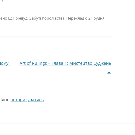
чено
Ед Грінвуд
,
Забуті Королівства
,
Переклад
о
2 Грудня,
мому.
Art of Rulings – Глава 1: Мистецтво Суджень
→
хідно
авторизуватись
.