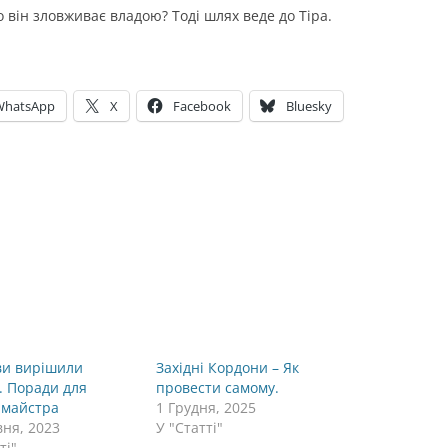
 він зловживає владою? Тоді шлях веде до Тіра.
WhatsApp
X
Facebook
Bluesky
ви вирішили
Західні Кордони – Як
. Поради для
провести самому.
 майстра
1 Грудня, 2025
вня, 2023
У "Статті"
ті"