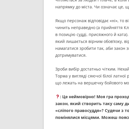
напрямку до міста. Чи означає це, щ
Якщо персонаж відповідає «ні», то ві
чинить неправедно (а прийняття Кл
в позицію судді, присяжного й ката).
який лишається вірним обов’язку, вір
намагатися зробити так, аби закон з
дотримуватися.
Зроби вибір достатньо чітким. Нехай
Торма у вигляді сяючої білої латної р
що лежать на вершечку бойового мо
: Це неймовірно! Моя гра прохо
закон, який створить таку саму дил
«сліпого правосуддя»? Судячи з то
помінялися місцями. Можеш пояс