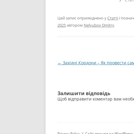
Цей запис оприлюднено у
Статті
і позна
2025
автором
Nelyubov Dmitry
.
Навігація
←
Західні Кордони – Як провести са
по
запису
Залишити відповідь
Щоб відправити коментар вам необ
Privacy Policy
Сайт працює на WordPress