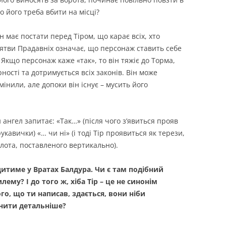
о його треба вбити на місці?
н має постати перед Тіром, що карає всіх, хто
ятви Прадавніх означає, що персонаж ставить себе
 Якщо персонаж каже «так», то він тяжіє до Торма,
ності та дотримується всіх законів. Він може
мінили, але допоки він існує – мусить його
 ангел запитає: «Так…» (після чого з’явиться прояв
укавички) «… чи ні» (і тоді Тір проявиться як терези,
лота, поставленого вертикально).
дитиме у Вратах Балдура. Чи є там подібний
ему? І до того ж, хіба Тір – це не синонім
го, що ти написав, здається, вони ніби
нити детальніше?