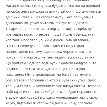
масивні ворота і оточувала будинки і маєтки на вершині
пагорба, але залишала кам’янистий схил, що спускається
до річки і гавані, без свого захисту. Таке планування
дозволяло місцевим жителям стягувати подати за
товари, що проносяться з порту нагору пагорба, де
розташовувалася ринкова площа. Колеги Балдурана ,
капітани мореплавців, чиїм домом була ця гавань,
гнівно заперечували проти такого стану справ,
наполягаючи на тому, що ворота, через які в місто
потрапляли торговці-жителі півдня і всі мандрівники,
що прибули сюди по воді, були “Брамою Балдура ” , та
відмовлялися платити. Одного разу спалахнуло
повстання, і була кровопролитна битва, і гегемонія
розбагатілих торговців і скотарів була скинута зі свого
трону, а капітани захопили кермо влади містом. Четверо
найстаріших капітанів, чиї дні в морі були пораховані,
віддали свої кораблі молодим мореплавцям, які, у свою
чергу, підтримали старих людей у їхньому прагненні