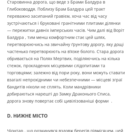
Старовинна дорога, що веде з Брами Балдура в
Глибоководдя. Поблизу Брам Балдура цей тракт
переважно засипаний гравієм, хоча час від часу
зустрічаються і бруковані гранітними плитами ділянки
— пережитки давніх імперських часів. Чим далі від Воріт
Балдура , тим менш комфортним стає цей шлях,
перетворюючись на звичайну ґрунтову дорогу, яку дощі
частенько перетворюють на в’язке болото. Стара дорога
обривається на Полях Мертвих, поділяючись на кілька
стежок, прокладених місцевими слідопитами та
торговцями; залежно від пори року, вони можуть ставати
взагалі непрохідними чи небезпечними — місцеві зграї
бандитів ніколи не сплять. Коли мандрівники
добираються нарешті до Замку Драконього Списа,
дорога знову повертає собі цивілізованіші форми .
D. НИЖНЕ МІСТО
Чіонтар , що розкинувся вздовж берегів півмісяцем, цей