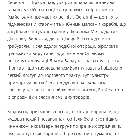
Своє життя Брама Балдура розпочала як потаємна
гавань, у якій торговці зустрічалися з піратами та
“майстрами примарних вогнів”. Останні — це ті, хто
підманював ліхтарями та хибними маяками кораблі, що
загубилися в тумані вздовж узбережжя Меча, до тих
ділянок узбережжя, де на ці кораблі нападали та
грабували. Після вдалої подібної операції, віроломні
грабіжники вирушали туди, де в майбутньому
розкинуться вулиці Брами Балдура , на закруті річки
Чіонтар , що утворювала комфортну гавань і відносно
легкий доступ до Торгового тракту. Тут “майстри
примарних вогнів” розпродували награбоване
торговцям, навіть не побоюючись потенційної зустрічі
із справжніми власниками цих товарів.
Згодом підприємливі торговці і скотарі вирішили, що
чудова (нехай і незаконна) торгівля була істотнішим
чинником, ніж мізерний грунт приречних стрімчаків, і
пустили тут своє коріння. Через постійні тумани, що