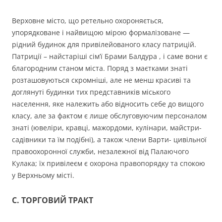
Верховне місто, що ретельно охороняється,
упорядковане і найвищою мірою формалізоване —
рідний будинок для привілейованого класу патрицій.
Патриції – найстаріші сім’ї Брами Балдура , і саме вони є
благородним станом міста. Поряд з маєтками знаті
розташовуються скромніші, але не менш красиві та
доглянуті будинки тих представників міського
населення, яке належить або відносить себе до вищого
класу, але за фактом є лише обслуговуючим персоналом
знаті (ювеліри, кравці, мажордоми, кулінари, майстри-
садівники та їм подібні), а також члени Варти- цивільної
правоохоронної служби, незалежної від Палаючого
Кулака; їх привілеєм є охорона правопорядку та спокою
у Верхньому місті.
C. ТОРГОВИЙ ТРАКТ