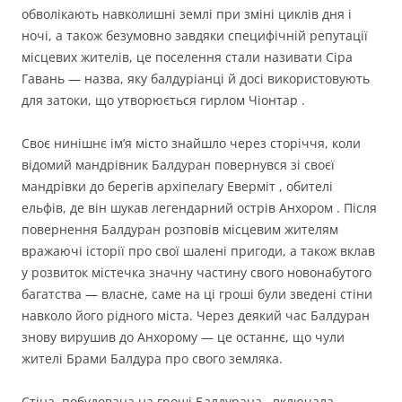
обволікають навколишні землі при зміні циклів дня і
ночі, а також безумовно завдяки специфічній репутації
місцевих жителів, це поселення стали називати Сіра
Гавань — назва, яку балдуріанці й досі використовують
для затоки, що утворюється гирлом Чіонтар .
Своє нинішнє ім’я місто знайшло через сторіччя, коли
відомий мандрівник Балдуран повернувся зі своєї
мандрівки до берегів архіпелагу Еверміт , обителі
ельфів, де він шукав легендарний острів Анхором . Після
повернення Балдуран розповів місцевим жителям
вражаючі історії про свої шалені пригоди, а також вклав
у розвиток містечка значну частину свого новонабутого
багатства — власне, саме на ці гроші були зведені стіни
навколо його рідного міста. Через деякий час Балдуран
знову вирушив до Анхорому — це останнє, що чули
жителі Брами Балдура про свого земляка.
Стіна, побудована на гроші Балдурана , включала