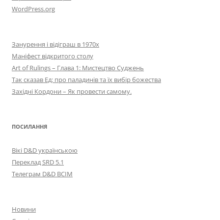
WordPress.org
Занурення і відіграш в 1970х
Маніфест відкритого столу
Art of Rulings – Глава 1: Мистецтво Суджень
Так сказав Ед: про паладинів та їх вибір божества
Західні Кордони – Як провести самому.
ПОСИЛАННЯ
Вікі D&D українською
Переклад SRD 5.1
Телеграм D&D ВСІМ
Новини