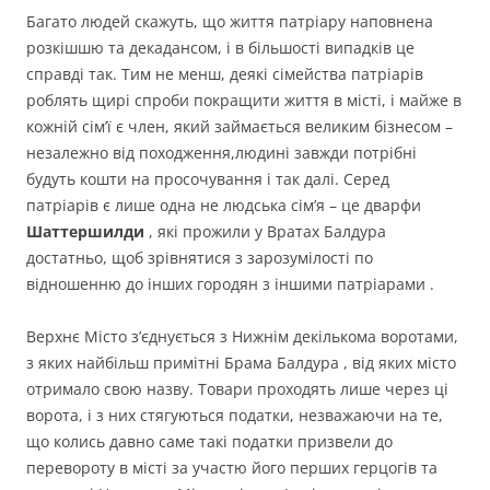
Багато людей скажуть, що життя патріару наповнена
розкішшю та декадансом, і в більшості випадків це
справді так. Тим не менш, деякі сімейства патріарів
роблять щирі спроби покращити життя в місті, і майже в
кожній сім’ї є член, який займається великим бізнесом –
незалежно від походження,людині завжди потрібні
будуть кошти на просочування і так далі. Серед
патріарів є лише одна не людська сім’я – це дварфи
Шаттершилди
, які прожили у Вратах Балдура
достатньо, щоб зрівнятися з зарозумілості по
відношенню до інших городян з іншими патріарами .
Верхнє Місто з’єднується з Нижнім декількома воротами,
з яких найбільш примітні Брама Балдура , від яких місто
отримало свою назву. Товари проходять лише через ці
ворота, і з них стягуються податки, незважаючи на те,
що колись давно саме такі податки призвели до
перевороту в місті за участю його перших герцогів та