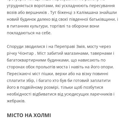
утрудняється воротами, які ускладнюють пересування
возів або вершників . Тут біженці з Калімшана знайшли
новий будинок далеко від своєї південної батьківщини, і
в питаннях культури, торгівлі та оборони вони
покладаються на себе.
Споруди зводилися і на Переправі Змія, мосту через
річку Чіонтар . Міст забитий магазинами, тавернами і
багатоквартирними будинками, що нависають по
сторонах обох прольотів моста і навіть на його опори.
Пересікаючі міст пішки, верхи або на візку повинні
сплатити збір, і багато хто був би готовий заплатити
його в подвійному розмірі, тільки щоб позбутися
необхідності відбиватися від усюдисущих ларечників і
жебраків.
МІСТО НА ХОЛМІ