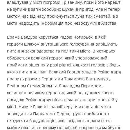
влаштував у місті погроми і різанину, поки його нарешті
не зупинив загін хоробрих шукачів пригод. Але й тепер
містом час від часу прокочується луна тих смертей, а з
міста надходить інформація про незрозумілі вбивства.
Брама Балдура керується Радою Чотирьох, в якій
герцоги шляхом внутрішнього голосування вирішують
питання законодавства та політики міста. З чотирьох
обирається великий герцог, який уповноважений
приймати рішення у разі рівної кількості голосів з будь-
якого питання. Нині Великий Герцог Ульдер Рейвенгард
править разом з Герцогами Таламрою Вантампур ,
Белінном Стелмейном та Діллардом Портиром ,
колишнім великим герцогом, який поступився своєю
посадою Рейвенгарду після недавніх неприємностей у
місті. Нижче Ради в ієрархії керуючих органів міста
знаходиться Парламент Перов, група приблизно з
п’ятдесяти балдуріанців , які засідають щодня (хоча
майже ніколи в повному складі), обговорюючи майбутнє