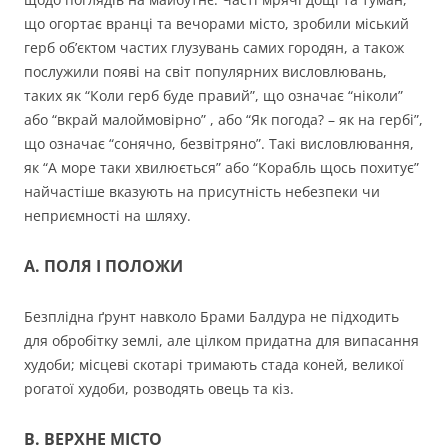
що огортає вранці та вечорами місто, зробили міський
герб об’єктом частих глузувань самих городян, а також
послужили появі на світ популярних висловлювань,
таких як “Коли герб буде правий”, що означає “ніколи”
або “вкрай малоймовірно” , або “Як погода? – як на гербі”,
що означає “сонячно, безвітряно”. Такі висловлювання,
як “А море таки хвилюється” або “Корабль щось похитує”
найчастіше вказують на присутність небезпеки чи
неприємності на шляху.
А. ПОЛЯ І ПОЛОЖИ
Безплідна ґрунт навколо Брами Балдура не підходить
для обробітку землі, але цілком придатна для випасання
худоби; місцеві скотарі тримають стада коней, великої
рогатої худоби, розводять овець та кіз.
B. ВЕРХНЕ МІСТО