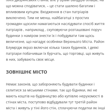
що можна сподіватися, – це стати шалено багатим і
впливовим купцем. Входження в стан патріарів
виключено. Тим не менш, найбагатші з простих
громадян щосили намагаються наслідувати спосіб життя
патріарів , наприклад , скуповуючи розташовані поруч
будинки з наміром знести їх і побудувати там щось
величезне, що нагадує особняки Верхнього Міста. Район
Блумрідж якраз включає кілька таких будинків, і деякі
патріари побачивши їх бурчать, що торговці, що живуть
в них, забувають своє місце.
ЗОВНІШНЄ МІСТО
Немає законів, що забороняють будувати будинки і
селитися за міськими стінами, так що бідняки, які не
мають коштів на будівництво або купівлю нерухомості в
стінах міста, поступово відбудували тут третій район
міста і живуть у тіні його стін, сплачуючи податки як інші