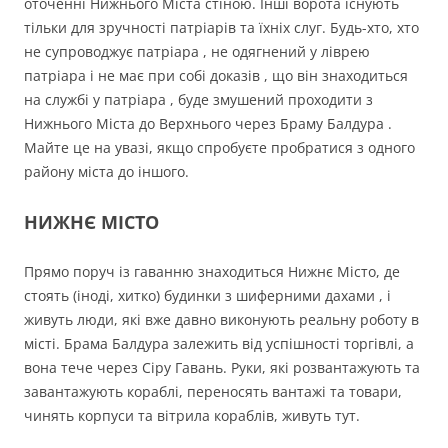
оточенні Нижнього Міста стіною. Інші ворота існують
тільки для зручності патріарів та їхніх слуг. Будь-хто, хто
не супроводжує патріара , не одягнений у ліврею
патріара і не має при собі доказів , що він знаходиться
на службі у патріара , буде змушений проходити з
Нижнього Міста до Верхнього через Браму Балдура .
Майте це на увазі, якщо спробуєте пробратися з одного
району міста до іншого.
НИЖНЄ МІСТО
Прямо поруч із гаванню знаходиться Нижнє Місто, де
стоять (іноді, хитко) будинки з шиферними дахами , і
живуть люди, які вже давно виконують реальну роботу в
місті. Брама Балдура залежить від успішності торгівлі, а
вона тече через Сіру Гавань. Руки, які розвантажують та
завантажують кораблі, переносять вантажі та товари,
чинять корпуси та вітрила кораблів, живуть тут.