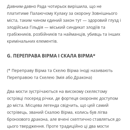
Давним-давно Рада чотирьох вирішила, що не
платитиме Палаючому Кулаку за охорону Зовнішнього
міста, таким чином єдиний закон тут — здоровий глузд і
злодійська Гільдія — міський синдикат злодіїв та
грабіжників, розбійників та найманців, убивць та інших
кримінальних елементів.
G. ПЕРЕПРАВА ВІРМА І СКАЛА ВІРМА*
(* Переправу Вірма та Скелю Вірма іноді називають
Переправою та Скелею Змія або Дракона)
Два мости зустрічаються на високому скелястому
острівці посеред річки, де фортеця охороняє доступом
до міста. Місцева легенда свідчить, що цей самий
острівець, званий Скалою Вірма, колись був лігва
бронзового дракона, але вчені скептично ставляться до
цього твердження. Проте традиційно ці два мости