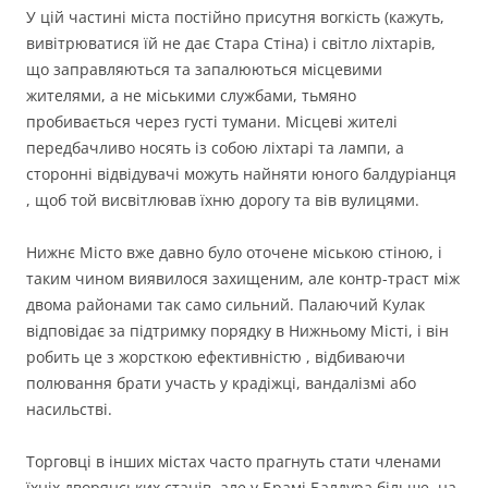
У цій частині міста постійно присутня вогкість (кажуть,
вивітрюватися їй не дає Стара Стіна) і світло ліхтарів,
що заправляються та запалюються місцевими
жителями, а не міськими службами, тьмяно
пробивається через густі тумани. Місцеві жителі
передбачливо носять із собою ліхтарі та лампи, а
сторонні відвідувачі можуть найняти юного балдуріанця
, щоб той висвітлював їхню дорогу та вів вулицями.
Нижнє Місто вже давно було оточене міською стіною, і
таким чином виявилося захищеним, але контр-траст між
двома районами так само сильний. Палаючий Кулак
відповідає за підтримку порядку в Нижньому Місті, і він
робить це з жорсткою ефективністю , відбиваючи
полювання брати участь у крадіжці, вандалізмі або
насильстві.
Торговці в інших містах часто прагнуть стати членами
їхніх дворянських станів, але у Брамі Балдура більше, на