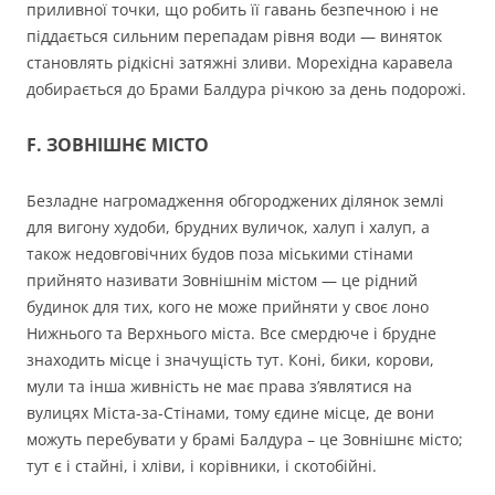
приливної точки, що робить її гавань безпечною і не
піддається сильним перепадам рівня води — виняток
становлять рідкісні затяжні зливи. Морехідна каравела
добирається до Брами Балдура річкою за день подорожі.
F. ЗОВНІШНЄ МІСТО
Безладне нагромадження обгороджених ділянок землі
для вигону худоби, брудних вуличок, халуп і халуп, а
також недовговічних будов поза міськими стінами
прийнято називати Зовнішнім містом — це рідний
будинок для тих, кого не може прийняти у своє лоно
Нижнього та Верхнього міста. Все смердюче і брудне
знаходить місце і значущість тут. Коні, бики, корови,
мули та інша живність не має права з’являтися на
вулицях Міста-за-Стінами, тому єдине місце, де вони
можуть перебувати у брамі Балдура – це Зовнішнє місто;
тут є і стайні, і хліви, і корівники, і скотобійні.