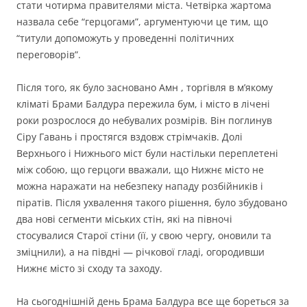
стати чотирма правителями міста. Четвірка жартома
назвала себе “герцогами”, аргументуючи це тим, що
“титули допоможуть у проведенні політичних
переговорів”.
Після того, як було засновано Амн , торгівля в м’якому
кліматі Брами Балдура пережила бум, і місто в лічені
роки розрослося до небувалих розмірів. Він поглинув
Сіру Гавань і простягся вздовж стрімчаків. Долі
Верхнього і Нижнього міст були настільки переплетені
між собою, що герцоги вважали, що Нижнє місто не
можна наражати на небезпеку нападу розбійників і
піратів. Після ухвалення такого рішення, було збудовано
два нові сегменти міських стін, які на півночі
стосувалися Старої стіни (її, у свою чергу, оновили та
зміцнили), а на півдні — річкової гладі, огородивши
Нижнє місто зі сходу та заходу.
На сьогоднішній день Брама Балдура все ще бореться за