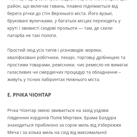
район, що включає гавань, плавно піднімається від
берега річки до стін Верхнього міста. Його вузькі,
бруковані вуличками, у багатьох місцях переходять у
круті і звивисті сходові прольоти — там, де схили
пагорба не такі пологи.
Простий люд усіх типів і різновидів: моряки,
кваліфіковані робітники, пекарі, торговці дрібницею та
простими товарами, ремісники, чиє ремесло не вимагає
галасливих чи смердючих процедур та обладнання –
живуть у тісних лабіринтах Нижнього міста.
E. РІЧКА ЧІОНТАР
Річка Чіонтар змією звивається на захід уздовж
південних кордонів Полів Мертвих. Брама Балдура
знаходиться приблизно за сорок миль від Узбережжя
Меча і за кілька миль на схід від максимальної