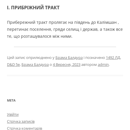
I. ПРИБРІЖНИЙ ТРАКТ
Прибережний тракт пролягає на південь до Калімшан ,
перетинає поселення, гряди селищ і держав, а також все
те, що розташувалося між ними.
Цей запис оприлюднено у
Брама Балдура
і позначено
1492 ЛД
,
D&D 5e
,
Брама Балдура
о
4 Вересня, 2023
автором
admin
.
МЕТА
Увійти
Стрічка записів
Стрічка коментарів