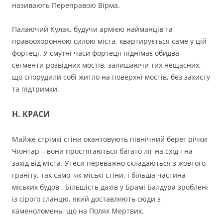
називають Переправою Вірма.
Палаючий Кулак, будучи армією найманців та
правоохоронною силою міста, квартирується саме у цій
фортеці. У смутні часи фортеця піднімає обидва
сегменти розвідних мостів, залишаючи тих нещасних,
що спорудили собі житло на поверхні мостів, без захисту
та підтримки.
H. КРАСИ
Майже стрімкі стіни окантовують північний берег річки
Чіонтар – вони простягаються багато ліг на схід і на
захід від міста. Утеси переважно складаються з жовтого
граніту, так само, як міські стіни, і більша частина
міських будов . Більшість дахів у Брамі Балдура зроблені
із сірого сланцю, який доставляють сюди з
каменоломень, що на Полях Мертвих.