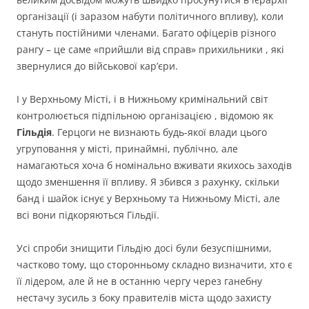
організації (і заразом набути політичного впливу), коли
стануть постійними членами. Багато офіцерів різного
рангу – це саме «прийшли від справ» прихильники , які
звернулися до військової кар’єри.
І у Верхньому Місті, і в Нижньому кримінальний світ
контролюється підпільною організацією , відомою як
Гільдія
. Герцоги не визнають будь-якої влади цього
угруповання у місті, принаймні, публічно, але
намагаються хоча б номінально вживати якихось заходів
щодо зменшення її впливу. Я збився з рахунку, скільки
банд і шайок існує у Верхньому та Нижньому Місті, але
всі вони підкоряються Гільдії.
Усі спроби знищити Гільдію досі були безуспішними,
частково тому, що сторонньому складно визначити, хто є
її лідером, але й не в останню чергу через ганебну
нестачу зусиль з боку правителів міста щодо захисту