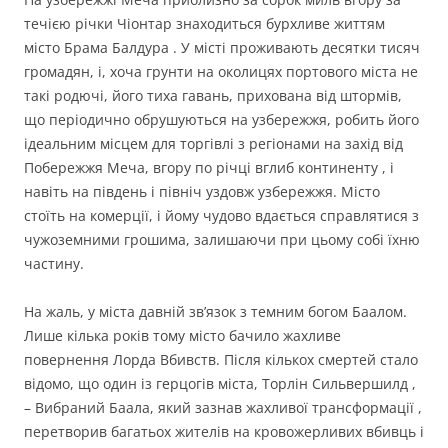
течією річки Чіонтар знаходиться бурхливе життям
місто Брама Балдура . У місті проживають десятки тисяч
громадян, і, хоча грунти на околицях портового міста не
такі родючі, його тиха гавань, прихована від штормів,
що періодично обрушуються на узбережжя, робить його
ідеальним місцем для торгівлі з регіонами на захід від
Побережжя Меча, вгору по річці вглиб континенту , і
навіть на південь і північ уздовж узбережжя. Місто
стоїть на комерції, і йому чудово вдається справлятися з
чужоземними грошима, залишаючи при цьому собі їхню
частину.
На жаль, у міста давній зв’язок з темним богом Баалом.
Лише кілька років тому місто бачило жахливе
повернення Лорда Вбивств. Після кількох смертей стало
відомо, що один із герцогів міста, Торлін Сильвершилд ,
– Вибраний Баала, який зазнав жахливої трансформації ,
перетворив багатьох жителів на кровожерливих вбивць і