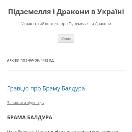
Перейти
до
Підземелля і Дракони в Україні
вмісту
Український контент про Підземелля та Дракони
Меню
АРХІВИ ПОЗНАЧОК:
1492 ЛД
Гравцю про Браму Балдура
Залишити відповідь
БРАМА БАЛДУРА
На узбережжі Меча приблизно за сорок миль вгору за