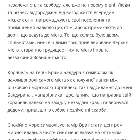
незалежність та свободу, але вже на новому рівні. Люди
та бізнес, відгороджені від вигод життя всередині
міських стін, нагромаджують свої поселення та
приміщення навколо цих стін, або ж примикають до
доріг, що ведуть до міста. Те, що колись було двома
спільнотами, нині є цілими три: привілейоване Верхнє
місто, старанно трудящее Нижнє місто і повне
беззаконня Зовнішнє місто.
Корабель на гербі Брами Балдура є символом як
важливої ролі самого міста як сполучної ланки між
річковою і морською торгівлею, так і відсилання до імені
Балдурана , мандрівника і дослідника, що направив свій
корабель далеко на захід, у незвідані краї, і повернувся
додому, привізши із собою незліченні скарби.
Спокійне море символізує намір Врат стати центром
мирної влади, а чисте синє небо вказує на оптимізм
щодо поглядів на майбутнє. Часті мрячі дощі та туман,