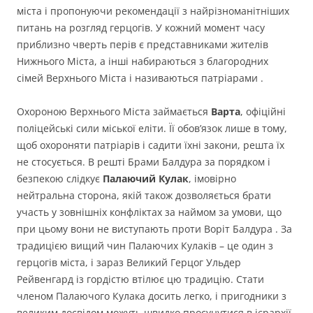
міста і пропонуючи рекомендації з найрізноманітніших
питань на розгляд герцогів. У кожний момент часу
приблизно чверть перів є представниками жителів
Нижнього Міста, а інші набираються з благородних
сімей Верхнього Міста і називаються патріарами .
Охороною Верхнього Міста займається
Варта
, офіційні
поліцейські сили міської еліти. Її обов’язок лише в тому,
щоб охороняти патріарів і садити їхні закони, решта їх
не стосується. В решті Брами Балдура за порядком і
безпекою слідкує
Палаючий Кулак
, імовірно
нейтральна сторона, якій також дозволяється брати
участь у зовнішніх конфліктах за наймом за умови, що
при цьому вони не виступають проти Воріт Балдура . За
традицією вищий чин Палаючих Кулаків – це один з
герцогів міста, і зараз Великий Герцог Ульдер
Рейвенгард із гордістю втілює цю традицію. Стати
членом Палаючого Кулака досить легко, і пригодники з
великим досвідом можуть швидко просунутися в ієрархії